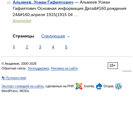
Альмеев, Усман Гафиятович
— Альмеев Усман
10
Гафиятович Основная информация Дата&#160;рождения
24&#160;апреля 1915(1915 04 …
Википедия
Страницы
Следующая
→
1
2
3
4
5
© Академик, 2000-2026
18+
Обратная связь:
Техподдержка
,
Реклама на сайте
👣 Путешествия
Экспорт словарей на сайты
, сделанные на PHP,
Joomla,
Drupal,
WordPress, MODx.