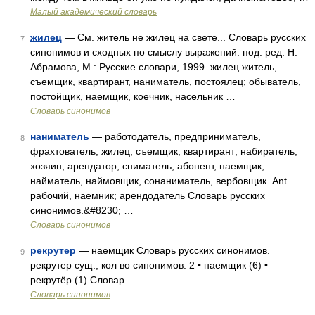
Малый академический словарь
жилец
— См. житель не жилец на свете... Словарь русских
7
синонимов и сходных по смыслу выражений. под. ред. Н.
Абрамова, М.: Русские словари, 1999. жилец житель,
съемщик, квартирант, наниматель, постоялец; обыватель,
постойщик, наемщик, коечник, насельник …
Словарь синонимов
наниматель
— работодатель, предприниматель,
8
фрахтователь; жилец, съемщик, квартирант; набиратель,
хозяин, арендатор, сниматель, абонент, наемщик,
найматель, наймовщик, сонаниматель, вербовщик. Ant.
рабочий, наемник; арендодатель Словарь русских
синонимов.&#8230; …
Словарь синонимов
рекрутер
— наемщик Словарь русских синонимов.
9
рекрутер сущ., кол во синонимов: 2 • наемщик (6) •
рекрутёр (1) Словар …
Словарь синонимов