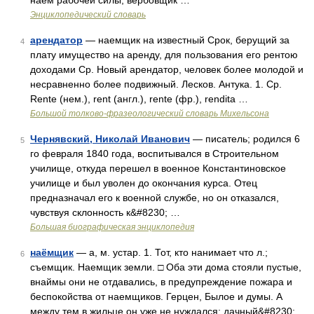
наём рабочей силы, вербовщик …
Энциклопедический словарь
арендатор
— наемщик на известный Срок, берущий за
4
плату имущество на аренду, для пользования его рентою
доходами Ср. Новый арендатор, человек более молодой и
несравненно более подвижный. Лесков. Антука. 1. Ср.
Rente (нем.), rent (англ.), rente (фр.), rendita …
Большой толково-фразеологический словарь Михельсона
Чернявский, Николай Иванович
— писатель; родился 6
5
го февраля 1840 года, воспитывался в Строительном
училище, откуда перешел в военное Константиновское
училище и был уволен до окончания курса. Отец
предназначал его к военной службе, но он отказался,
чувствуя склонность к&#8230; …
Большая биографическая энциклопедия
наёмщик
— а, м. устар. 1. Тот, кто нанимает что л.;
6
съемщик. Наемщик земли. □ Оба эти дома стояли пустые,
внаймы они не отдавались, в предупреждение пожара и
беспокойства от наемщиков. Герцен, Былое и думы. А
между тем в жильце он уже не нуждался; дачный&#8230; …